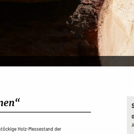
nen“
G
A
istöckige Holz-Messestand der