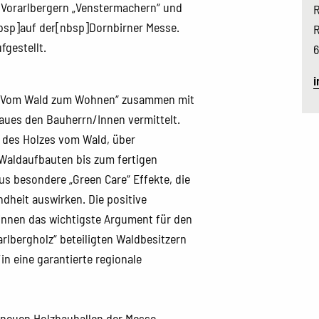
 Vorarlbergern „Venstermachern“ und
R
nbsp]auf der[nbsp]Dornbirner Messe.
R
gestellt.
6
i
to „Vom Wald zum Wohnen“ zusammen mit
aues den Bauherrn/Innen vermittelt.
 des Holzes vom Wald, über
Waldaufbauten bis zum fertigen
s besondere „Green Care“ Effekte, die
dheit auswirken. Die positive
/innen das wichtigste Argument für den
rlbergholz“ beteiligten Waldbesitzern
n eine garantierte regionale
r neuen Holzbauhallen der Messe