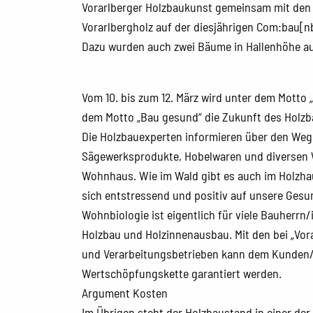
Vorarlberger Holzbaukunst gemeinsam mit den
Vorarlbergholz auf der diesjährigen Com:bau[
Dazu wurden auch zwei Bäume in Hallenhöhe auf
Vom 10. bis zum 12. März wird unter dem Mot
dem Motto „Bau gesund“ die Zukunft des Holzb
Die Holzbauexperten informieren über den Weg
Sägewerksprodukte, Hobelwaren und diversen 
Wohnhaus. Wie im Wald gibt es auch im Holzhau
sich entstressend und positiv auf unsere Gesun
Wohnbiologie ist eigentlich für viele Bauherrn
Holzbau und Holzinnenausbau. Mit den bei „Vora
und Verarbeitungsbetrieben kann dem Kunden/i
Wertschöpfungskette garantiert werden.
Argument Kosten
Im Übrigen steht der Holzbaustand in einer de