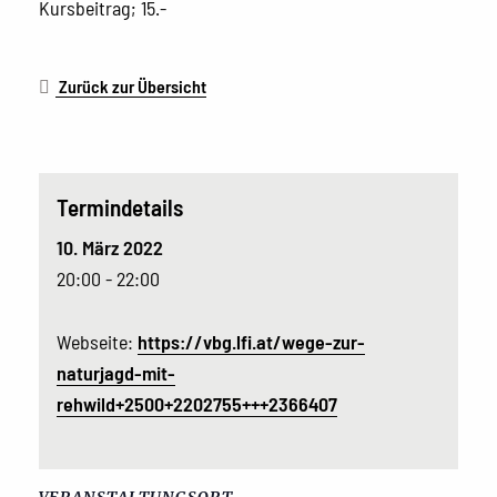
Kursbeitrag; 15.-
Zurück zur Übersicht
Termindetails
10. März 2022
20:00 - 22:00
Webseite:
https://vbg.lfi.at/wege-zur-
naturjagd-mit-
rehwild+2500+2202755+++2366407