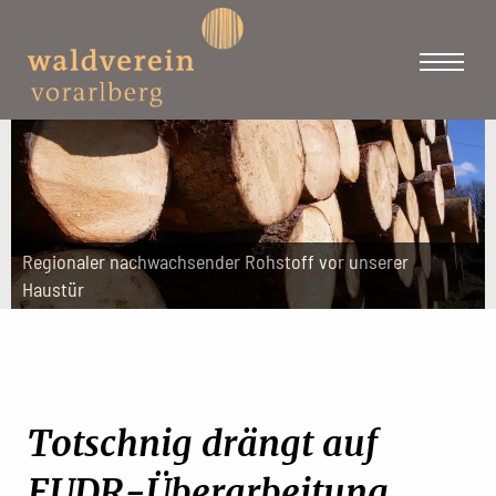
Regionaler nachwachsender Rohstoff vor unserer
Haustür
Totschnig drängt auf
EUDR-Überarbeitung