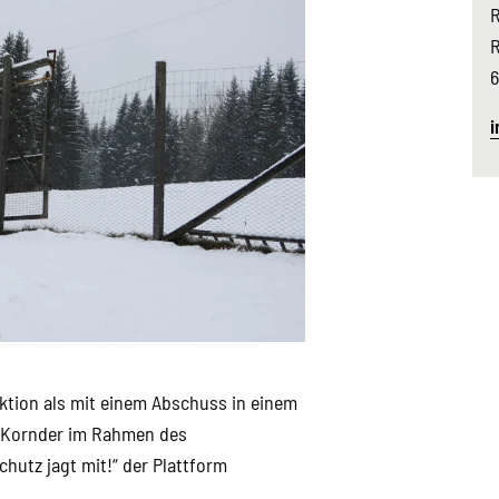
R
R
6
i
uktion als mit einem Abschuss in einem
g Kornder im Rahmen des
chutz jagt mit!“ der Plattform