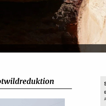
otwildreduktion
G
A