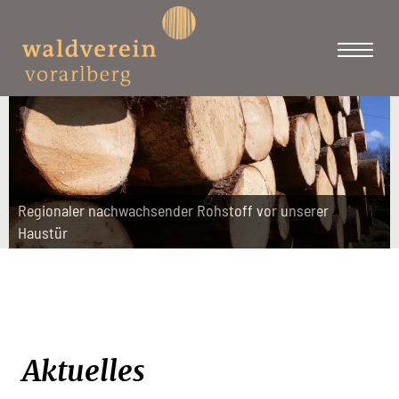
Regionaler nachwachsender Rohstoff vor unserer
Haustür
Aktuelles