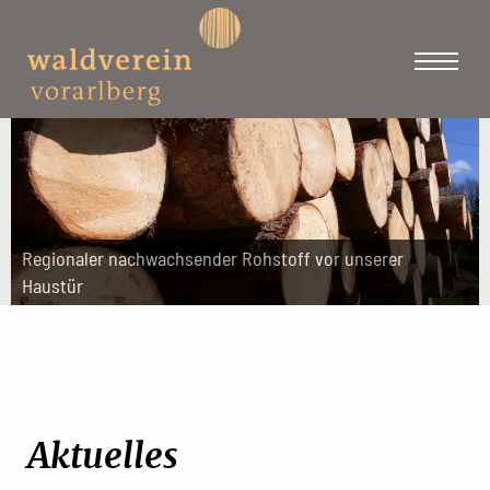
Regionaler nachwachsender Rohstoff vor unserer
Haustür
Aktuelles