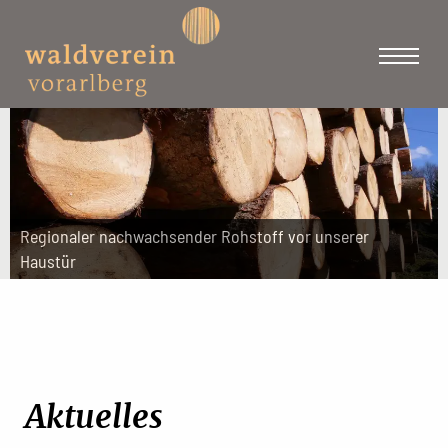
Regionaler nachwachsender Rohstoff vor unserer
Haustür
Aktuelles