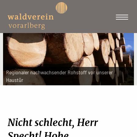
Regionaler nachwachsender Rohstoff vor unserer
Haustür
Nicht schlecht, Herr
Specht! Hohe