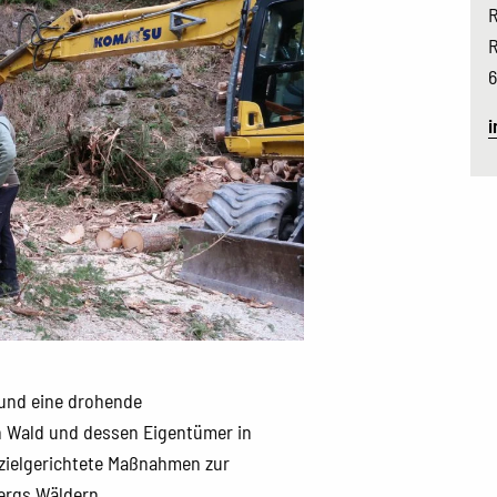
R
R
6
i
 und eine drohende
 Wald und dessen Eigentümer in
 zielgerichtete Maßnahmen zur
ergs Wäldern.