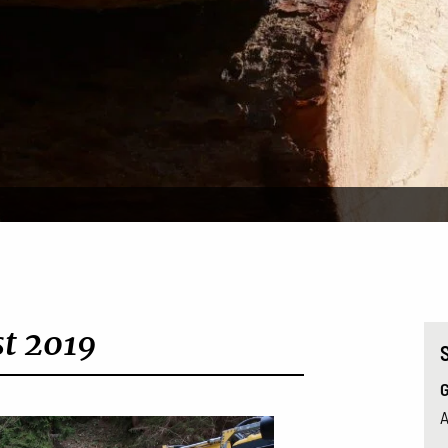
t 2019
G
A