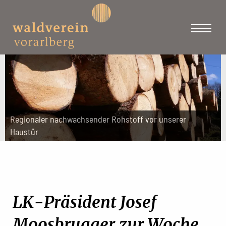
Regionaler nachwachsender Rohstoff vor unserer
Haustür
LK-Präsident Josef
Moosbrugger zur Woche