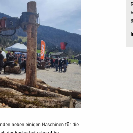
R
R
6
i
anden neben einigen Maschinen für die
ch der Facharbeiterberuf im