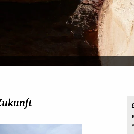
Zukunft
G
A