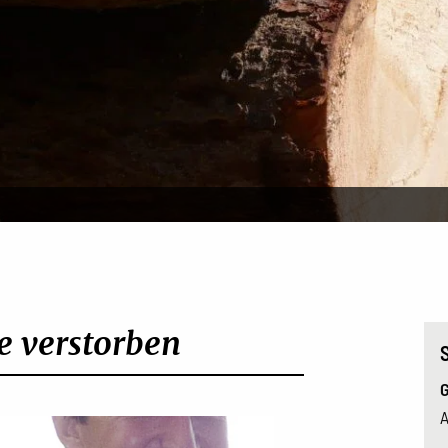
 verstorben
G
A