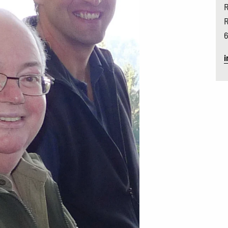
R
R
6
i