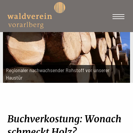
Regionaler nachwachsender Rohstoff vor unserer
Haustür
Buchverkostung: Wonach
schmeckt Holz?